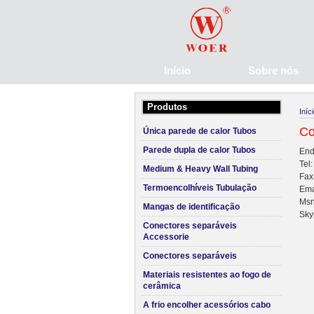
Início
Sobre nós
Produtos
Iníc
Co
Única parede de calor Tubos
Parede dupla de calor Tubos
End
Tel
Medium & Heavy Wall Tubing
Fax
Termoencolhíveis Tubulação
Ema
Ms
Mangas de identificação
Sky
Conectores separáveis
Accessorie
Conectores separáveis
Materiais resistentes ao fogo de
cerâmica
A frio encolher acessórios cabo