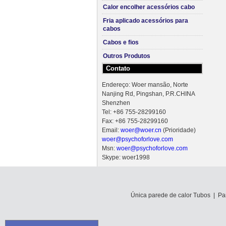
Calor encolher acessórios cabo
Fria aplicado acessórios para
cabos
Cabos e fios
Outros Produtos
Contato
Endereço: Woer mansão, Norte
Nanjing Rd, Pingshan, P.R.CHINA
Shenzhen
Tel: +86 755-28299160
Fax: +86 755-28299160
Email:
woer@woer.cn
(Prioridade)
woer@psychoforlove.com
Msn:
woer@psychoforlove.com
Skype: woer1998
Única parede de calor Tubos
|
Pa