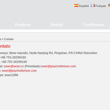
Español
Français
Produtos
Notícia
Certificados
io
» Contato
ntato
ereço: Woer mansão, Norte Nanjing Rd, Pingshan, P.R.CHINA Shenzhen
: +86 755-28299160
: +86 755-28299160
il:
woer@woer.cn
(Prioridade)
woer@psychoforlove.com
n:
woer@psychoforlove.com
pe: woer1998